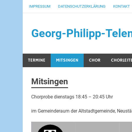
Zum
IMPRESSUM
DATENSCHUTZERKLÄRUNG
KONTAKT
Inhalt
springen
Georg-Philipp-Tele
TERMINE
MITSINGEN
CHOR
CHORLEIT
Mitsingen
Chorprobe dienstags 18:45 – 20:45 Uhr
im Gemeinderaum der Altstadtgemeinde, Neustäd